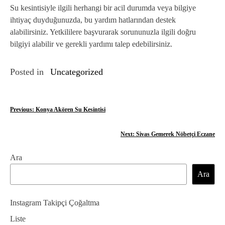
Su kesintisiyle ilgili herhangi bir acil durumda veya bilgiye
ihtiyaç duyduğunuzda, bu yardım hatlarından destek
alabilirsiniz. Yetkililere başvurarak sorununuzla ilgili doğru
bilgiyi alabilir ve gerekli yardımı talep edebilirsiniz.
Posted in
Uncategorized
Y
Previous:
Konya Akören Su Kesintisi
a
Next:
Sivas Gemerek Nöbetçi Eczane
z
Ara
ı
Ara
g
e
Instagram Takipçi Çoğaltma
z
Liste