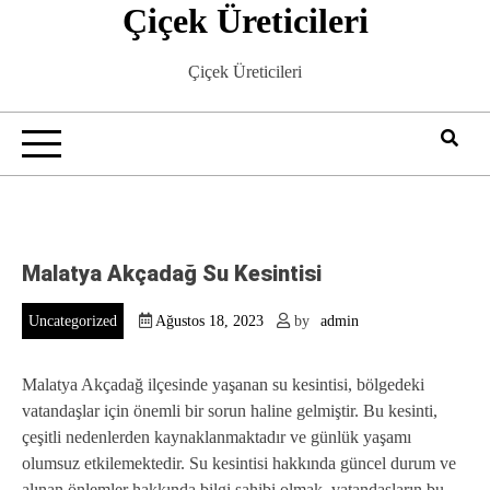
Çiçek Üreticileri
Skip
to
content
Çiçek Üreticileri
Malatya Akçadağ Su Kesintisi
Uncategorized
Ağustos 18, 2023
by
admin
Malatya Akçadağ ilçesinde yaşanan su kesintisi, bölgedeki
vatandaşlar için önemli bir sorun haline gelmiştir. Bu kesinti,
çeşitli nedenlerden kaynaklanmaktadır ve günlük yaşamı
olumsuz etkilemektedir. Su kesintisi hakkında güncel durum ve
alınan önlemler hakkında bilgi sahibi olmak, vatandaşların bu