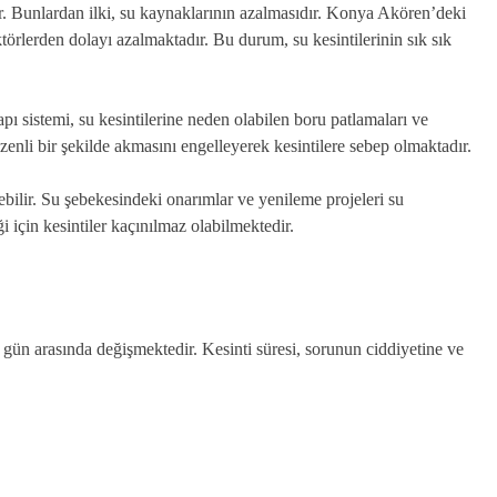
ır. Bunlardan ilki, su kaynaklarının azalmasıdır. Konya Akören’deki
ktörlerden dolayı azalmaktadır. Bu durum, su kesintilerinin sık sık
apı sistemi, su kesintilerine neden olabilen boru patlamaları ve
üzenli bir şekilde akmasını engelleyerek kesintilere sebep olmaktadır.
şebilir. Su şebekesindeki onarımlar ve yenileme projeleri su
i için kesintiler kaçınılmaz olabilmektedir.
ç gün arasında değişmektedir. Kesinti süresi, sorunun ciddiyetine ve