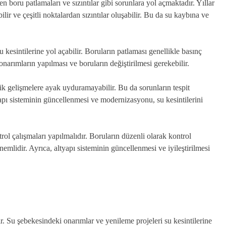
en boru patlamaları ve sızıntılar gibi sorunlara yol açmaktadır. Yıllar
ir ve çeşitli noktalardan sızıntılar oluşabilir. Bu da su kaybına ve
 kesintilerine yol açabilir. Boruların patlaması genellikle basınç
onarımların yapılması ve boruların değiştirilmesi gerekebilir.
jik gelişmelere ayak uyduramayabilir. Bu da sorunların tespit
tyapı sisteminin güncellenmesi ve modernizasyonu, su kesintilerini
l çalışmaları yapılmalıdır. Boruların düzenli olarak kontrol
nemlidir. Ayrıca, altyapı sisteminin güncellenmesi ve iyileştirilmesi
ir. Su şebekesindeki onarımlar ve yenileme projeleri su kesintilerine