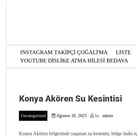
Skip
to
content
INSTAGRAM TAKIPÇI ÇOĞALTMA
LISTE
YOUTUBE DISLIKE ATMA HILESI BEDAVA
Konya Akören Su Kesintisi
Uncategorized
Ağustos 18, 2023
by
admin
Konya Akören bölgesinde yaşanan su kesintisi, bölge halkı içi