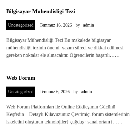
Bilgisayar Muhendisligi Tezi
Uncategorized
Temmuz 16, 2026
by
admin
Bilgisayar Mühendisliği Tezi Bu makalede bilgisayar
mühendisliği tezinin önemi, yazım süreci ve dikkat edilmesi
gereken noktalar ele alınacaktır. Öğrencilerin başarılı……
Web Forum
Uncategorized
Temmuz 6, 2026
by
admin
Web Forum Platformları ile Online Etkileşimin Gücünü
Keşfedin – Detaylı Kılavuzunuz Çevrimiçi forum sistemlerinin
iskeletini oluşturan teknolojiler} çağdaş} sanal ortam}……