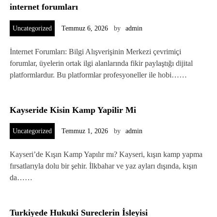
internet forumları
Uncategorized
Temmuz 6, 2026
by
admin
İnternet Forumları: Bilgi Alışverişinin Merkezi çevrimiçi
forumlar, üyelerin ortak ilgi alanlarında fikir paylaştığı dijital
platformlardur. Bu platformlar profesyoneller ile hobi……
Kayseride Kisin Kamp Yapilir Mi
Uncategorized
Temmuz 1, 2026
by
admin
Kayseri’de Kışın Kamp Yapılır mı? Kayseri, kışın kamp yapma
fırsatlarıyla dolu bir şehir. İlkbahar ve yaz ayları dışında, kışın
da……
Turkiyede Hukuki Sureclerin İsleyisi