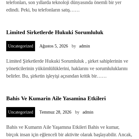
telefonları, son yıllarda teknoloji dünyasında önemli bir yer
edindi. Peki, bu telefonların satış……
Limited Sirketlerde Hukuki Sorumluluk
Uncategorized
Ağustos 5, 2026
by
admin
Limited Şirketlerde Hukuki Sorumluluk , şirket sahiplerinin ve
yöneticilerinin yükümlülüklerini, haklarını ve sorumluluklarını
belirler. Bu, şirketin işleyişi açısından kritik bir……
Bahis Ve Kumarin Aile Yasamina Etkileri
Uncategorized
Temmuz 28, 2026
by
admin
Bahis ve Kumarın Aile Yaşamına Etkileri Bahis ve kumar,
birçok insan için eğlenceli bir aktivite olarak başlayabilir. Ancak,