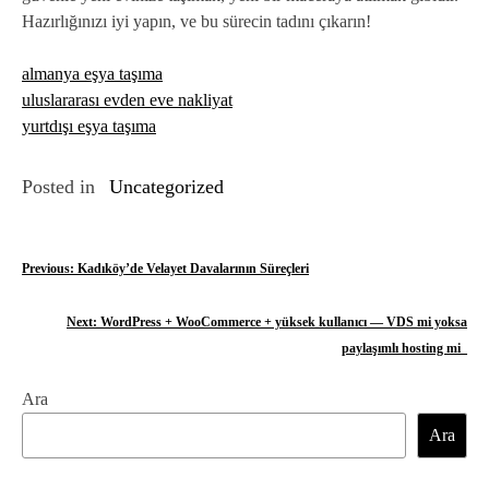
Hazırlığınızı iyi yapın, ve bu sürecin tadını çıkarın!
almanya eşya taşıma
uluslararası evden eve nakliyat
yurtdışı eşya taşıma
Posted in
Uncategorized
Y
Previous:
Kadıköy’de Velayet Davalarının Süreçleri
a
Next:
WordPress + WooCommerce + yüksek kullanıcı — VDS mi yoksa
z
paylaşımlı hosting mi_
ı
Ara
g
Ara
e