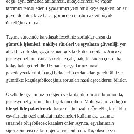
değil; aynı zamanda anılarımızı, hikayelerimizi ve yaşam
tarzımızı temsil eder. Eşyalarımızı yeni bir ülkeye taşırken, onları
güvende tutmak ve hasar görmeden ulaştırmak en büyük
önceliğimiz olmalı.
Taşıma sürecinde karşılaşabileceğiniz zorluklar arasında
gümrük işlemleri
,
nakliye süreleri
ve
eşyaların güvenliği
yer
alır. Bu zorluklar, çoğu zaman göz korkutucu olabilir. Ancak,
profesyonel bir taşıma şirketi ile çalışmak, bu süreci çok daha
kolay hale getirebilir. Uzmanlar, eşyalarınızı nasıl
paketleyeceklerini, hangi belgeleri hazırlamaları gerektiğini ve
gümrükte karşılaşabileceğiniz sorunları nasıl aşacaklarını bilirler.
Özellikle eşyalarınızın değerli ve kırılabilir olması durumunda,
profesyonel yardım almak çok önemlidir. Mobilyalarınızı
doğru
bir şekilde paketlemek
, hasar riskini azaltır. Örneğin, kırılabilir
eşyalar için özel ambalaj malzemeleri kullanmak, taşınma
sırasında oluşabilecek kazaları önler. Ayrıca, eşyalarınızın
sigortalanması da bir diğer önemli adımdır. Bu, olası hasar