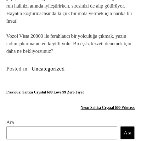
ruh halinizi anında iyileştirirken, stresinizi de alıp götürüyor.
Hayatın koşturmacasında küçük bir mola vermek için harika bir
fırsat!
Vozol Vista 20000 ile ferahlatıcı bir yolculuğa çıkmak, yazın
tadını çıkarmanın en keyifli yolu. Bu eşsiz lezzeti denemek için
daha ne bekliyorsunuz?
Posted in
Uncategorized
Y
Previous:
Saltica Crystal 600 Love 99 Zero Fiyat
a
Next:
Saltica Crystal 600 Princess
z
Ara
ı
Ara
g