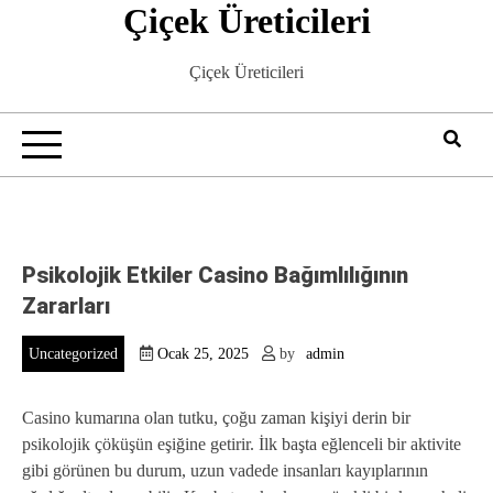
Çiçek Üreticileri
Skip
to
content
Çiçek Üreticileri
Psikolojik Etkiler Casino Bağımlılığının
Zararları
Uncategorized
Ocak 25, 2025
by
admin
Casino kumarına olan tutku, çoğu zaman kişiyi derin bir
psikolojik çöküşün eşiğine getirir. İlk başta eğlenceli bir aktivite
gibi görünen bu durum, uzun vadede insanları kayıplarının