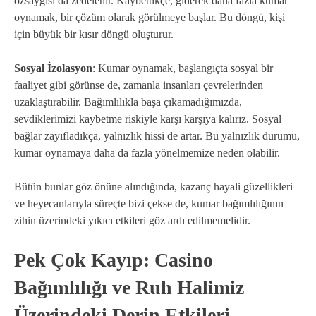
özsaygısı da zedelenir. Kaybettikçe, giderek daha fazla kumar
oynamak, bir çözüm olarak görülmeye başlar. Bu döngü, kişi
için büyük bir kısır döngü oluşturur.
Sosyal İzolasyon
: Kumar oynamak, başlangıçta sosyal bir
faaliyet gibi görünse de, zamanla insanları çevrelerinden
uzaklaştırabilir. Bağımlılıkla başa çıkamadığımızda,
sevdiklerimizi kaybetme riskiyle karşı karşıya kalırız. Sosyal
bağlar zayıfladıkça, yalnızlık hissi de artar. Bu yalnızlık durumu,
kumar oynamaya daha da fazla yönelmemize neden olabilir.
Bütün bunlar göz önüne alındığında, kazanç hayali güzellikleri
ve heyecanlarıyla süreçte bizi çekse de, kumar bağımlılığının
zihin üzerindeki yıkıcı etkileri göz ardı edilmemelidir.
Pek Çok Kayıp: Casino
Bağımlılığı ve Ruh Halimiz
Üzerindeki Derin Etkileri