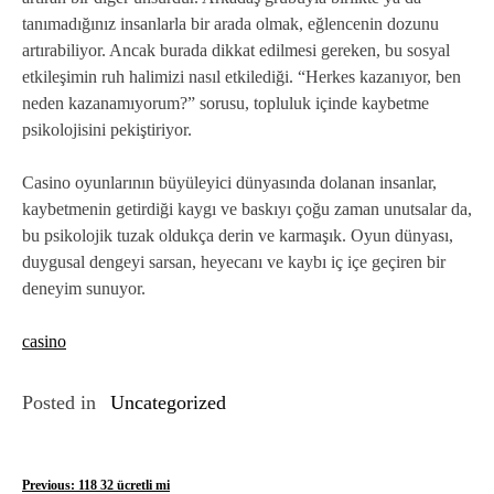
tanımadığınız insanlarla bir arada olmak, eğlencenin dozunu
artırabiliyor. Ancak burada dikkat edilmesi gereken, bu sosyal
etkileşimin ruh halimizi nasıl etkilediği. “Herkes kazanıyor, ben
neden kazanamıyorum?” sorusu, topluluk içinde kaybetme
psikolojisini pekiştiriyor.
Casino oyunlarının büyüleyici dünyasında dolanan insanlar,
kaybetmenin getirdiği kaygı ve baskıyı çoğu zaman unutsalar da,
bu psikolojik tuzak oldukça derin ve karmaşık. Oyun dünyası,
duygusal dengeyi sarsan, heyecanı ve kaybı iç içe geçiren bir
deneyim sunuyor.
casino
Posted in
Uncategorized
Y
Previous:
118 32 ücretli mi