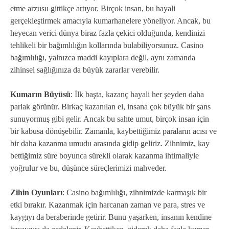
etme arzusu gittikçe artıyor. Birçok insan, bu hayali
gerçekleştirmek amacıyla kumarhanelere yöneliyor. Ancak, bu
heyecan verici dünya biraz fazla çekici olduğunda, kendinizi
tehlikeli bir bağımlılığın kollarında bulabiliyorsunuz. Casino
bağımlılığı, yalnızca maddi kayıplara değil, aynı zamanda
zihinsel sağlığınıza da büyük zararlar verebilir.
Kumarın Büyüsü
: İlk başta, kazanç hayali her şeyden daha
parlak görünür. Birkaç kazanılan el, insana çok büyük bir şans
sunuyormuş gibi gelir. Ancak bu sahte umut, birçok insan için
bir kabusa dönüşebilir. Zamanla, kaybettiğimiz paraların acısı ve
bir daha kazanma umudu arasında gidip geliriz. Zihnimiz, kay
bettiğimiz süre boyunca sürekli olarak kazanma ihtimaliyle
yoğrulur ve bu, düşünce süreçlerimizi mahveder.
Zihin Oyunları
: Casino bağımlılığı, zihnimizde karmaşık bir
etki bırakır. Kazanmak için harcanan zaman ve para, stres ve
kaygıyı da beraberinde getirir. Bunu yaşarken, insanın kendine