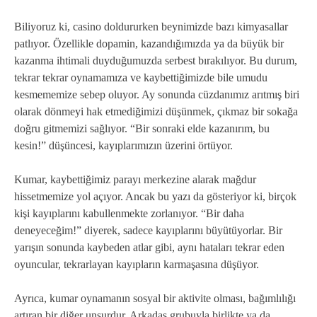
Biliyoruz ki, casino doldururken beynimizde bazı kimyasallar
patlıyor. Özellikle dopamin, kazandığımızda ya da büyük bir
kazanma ihtimali duyduğumuzda serbest bırakılıyor. Bu durum,
tekrar tekrar oynamamıza ve kaybettiğimizde bile umudu
kesmememize sebep oluyor. Ay sonunda cüzdanımız arıtmış biri
olarak dönmeyi hak etmediğimizi düşünmek, çıkmaz bir sokağa
doğru gitmemizi sağlıyor. “Bir sonraki elde kazanırım, bu
kesin!” düşüncesi, kayıplarımızın üzerini örtüyor.
Kumar, kaybettiğimiz parayı merkezine alarak mağdur
hissetmemize yol açıyor. Ancak bu yazı da gösteriyor ki, birçok
kişi kayıplarını kabullenmekte zorlanıyor. “Bir daha
deneyeceğim!” diyerek, sadece kayıplarını büyütüyorlar. Bir
yarışın sonunda kaybeden atlar gibi, aynı hataları tekrar eden
oyuncular, tekrarlayan kayıpların karmaşasına düşüyor.
Ayrıca, kumar oynamanın sosyal bir aktivite olması, bağımlılığı
artıran bir diğer unsurdur. Arkadaş grubuyla birlikte ya da