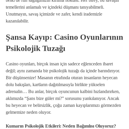
belki de ruh sağlığımızın kırılma noktası. Her birey, bu savaşın
temellerini anlamalı ve içindeki düşmanı tanıyabilmeli.
Unutmayın, savaş içimizde ve zafer, kendi irademizle
kazanılabilir.
Şansa Kayıp: Casino Oyunlarının
Psikolojik Tuzağı
Casino oyunları, birçok insan için sadece eğlenceden ibaret
değil; aynı zamanda bir psikolojik tuzağı da içinde barındırıyor.
Bir düşünsenize! Masanın etrafında oturan insanların heyecan
dolu bakışları, kartların dağıtılmasıyla birlikte yükselen
adrenalin… Bu anlar, birçok oyuncunun kalbini hızlandırırken,
aklımızda “Şans bize güler mi?” sorusunu yankılanıyor. Ancak
bu heyecan ve belirsizlik, çoğu zaman kayıplarımızı görmezden
gelmemize neden oluyor.
Kumarın Psikolojik Etkileri: Neden Bağımlısı Oluyoruz?