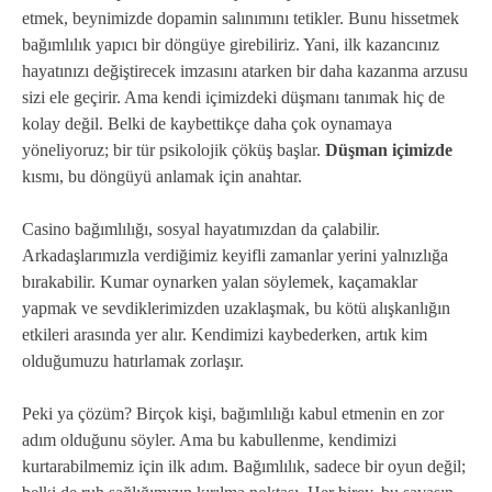
etmek, beynimizde dopamin salınımını tetikler. Bunu hissetmek
bağımlılık yapıcı bir döngüye girebiliriz. Yani, ilk kazancınız
hayatınızı değiştirecek imzasını atarken bir daha kazanma arzusu
sizi ele geçirir. Ama kendi içimizdeki düşmanı tanımak hiç de
kolay değil. Belki de kaybettikçe daha çok oynamaya
yöneliyoruz; bir tür psikolojik çöküş başlar.
Düşman içimizde
kısmı, bu döngüyü anlamak için anahtar.
Casino bağımlılığı, sosyal hayatımızdan da çalabilir.
Arkadaşlarımızla verdiğimiz keyifli zamanlar yerini yalnızlığa
bırakabilir. Kumar oynarken yalan söylemek, kaçamaklar
yapmak ve sevdiklerimizden uzaklaşmak, bu kötü alışkanlığın
etkileri arasında yer alır. Kendimizi kaybederken, artık kim
olduğumuzu hatırlamak zorlaşır.
Peki ya çözüm? Birçok kişi, bağımlılığı kabul etmenin en zor
adım olduğunu söyler. Ama bu kabullenme, kendimizi
kurtarabilmemiz için ilk adım. Bağımlılık, sadece bir oyun değil;