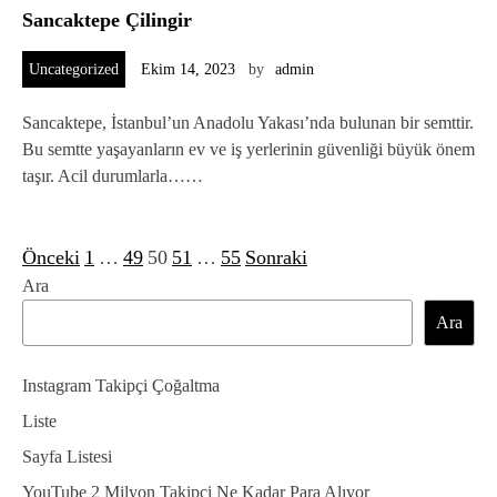
Sancaktepe Çilingir
Uncategorized
Ekim 14, 2023
by
admin
Sancaktepe, İstanbul’un Anadolu Yakası’nda bulunan bir semttir.
Bu semtte yaşayanların ev ve iş yerlerinin güvenliği büyük önem
taşır. Acil durumlarla……
Önceki
1
…
49
50
51
…
55
Sonraki
Y
Ara
a
Ara
z
ı
Instagram Takipçi Çoğaltma
s
Liste
a
Sayfa Listesi
YouTube 2 Milyon Takipçi Ne Kadar Para Alıyor