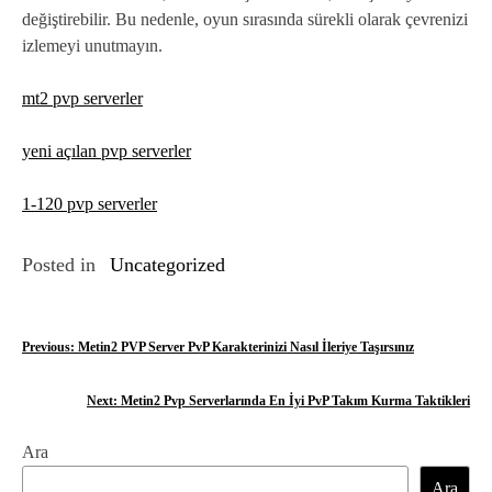
değiştirebilir. Bu nedenle, oyun sırasında sürekli olarak çevrenizi
izlemeyi unutmayın.
mt2 pvp serverler
yeni açılan pvp serverler
1-120 pvp serverler
Posted in
Uncategorized
Y
Previous:
Metin2 PVP Server PvP Karakterinizi Nasıl İleriye Taşırsınız
a
Next:
Metin2 Pvp Serverlarında En İyi PvP Takım Kurma Taktikleri
z
Ara
ı
Ara