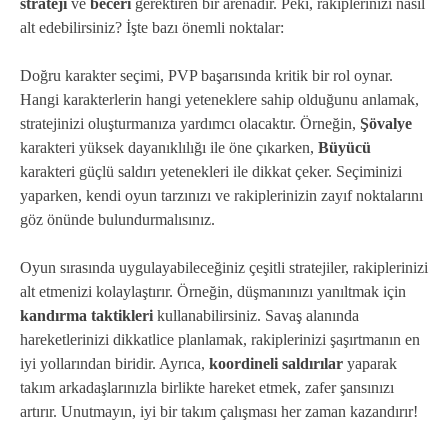
strateji
ve
beceri
gerektiren bir arenadır. Peki, rakiplerinizi nasıl
alt edebilirsiniz? İşte bazı önemli noktalar:
Doğru karakter seçimi, PVP başarısında kritik bir rol oynar.
Hangi karakterlerin hangi yeteneklere sahip olduğunu anlamak,
stratejinizi oluşturmanıza yardımcı olacaktır. Örneğin,
Şövalye
karakteri yüksek dayanıklılığı ile öne çıkarken,
Büyücü
karakteri güçlü saldırı yetenekleri ile dikkat çeker. Seçiminizi
yaparken, kendi oyun tarzınızı ve rakiplerinizin zayıf noktalarını
göz önünde bulundurmalısınız.
Oyun sırasında uygulayabileceğiniz çeşitli stratejiler, rakiplerinizi
alt etmenizi kolaylaştırır. Örneğin, düşmanınızı yanıltmak için
kandırma taktikleri
kullanabilirsiniz. Savaş alanında
hareketlerinizi dikkatlice planlamak, rakiplerinizi şaşırtmanın en
iyi yollarından biridir. Ayrıca,
koordineli saldırılar
yaparak
takım arkadaşlarınızla birlikte hareket etmek, zafer şansınızı
artırır. Unutmayın, iyi bir takım çalışması her zaman kazandırır!