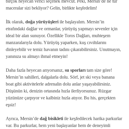
birçok heyecan verici seçenek mevcut. Peki, Mersin’de ne tür
maceralar sizi bekliyor? Gelin, birlikte keşfedelim!
İlk olarak,
doğa yürüyüşleri
ile başlayalım. Mersin’in
etrafındaki dağlar ve ormanlar, yürüyüş yapmayı sevenler için
ideal bir alan sunuyor. Özellikle Toros Dağları, muhteşem
manzaralarıyla dolu. Yürüyüş yaparken, kuş cıvıltılarını
dinleyebilir ve temiz havanın tadını çıkarabilirsiniz. Unutmayın,
yanınıza su almayı ihmal etmeyin!
Daha fazla heyecan arıyorsanız,
su sporları
tam size göre!
Mersin’in sahilleri, dalgalarla dolu. Sörf, jet ski veya banana
boat gibi aktivitelerle adrenalin dolu anlar yaşayabilirsiniz.
Düşünün ki, denizin ortasında hızla ilerliyorsunuz. Rüzgar
yüzünüze çarpıyor ve kalbiniz hızla atıyor. Bu his, gerçekten
eşsiz!
Ayrıca, Mersin’de
dağ bisikleti
ile keşfedilecek harika parkurlar
var. Bu parkurlar, hem yeni başlayanlar hem de deneyimli