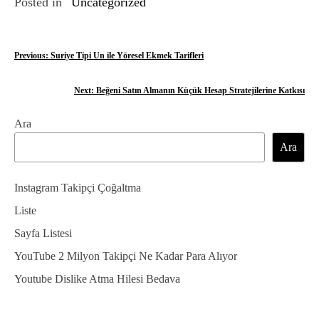
Posted in
Uncategorized
Y
Previous:
Suriye Tipi Un ile Yöresel Ekmek Tarifleri
a
Next:
Beğeni Satın Almanın Küçük Hesap Stratejilerine Katkısı
z
Ara
ı
Ara
g
e
Instagram Takipçi Çoğaltma
z
Liste
Sayfa Listesi
i
YouTube 2 Milyon Takipçi Ne Kadar Para Alıyor
n
Youtube Dislike Atma Hilesi Bedava
m
e