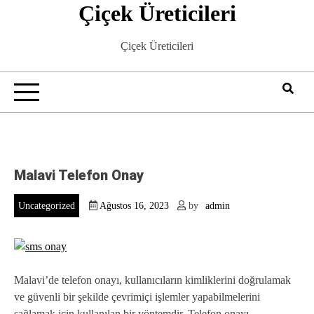
Çiçek Üreticileri
Skip
to
content
Çiçek Üreticileri
Malavi Telefon Onay
Uncategorized
Ağustos 16, 2023
by
admin
Malavi’de telefon onayı, kullanıcıların kimliklerini doğrulamak
ve güvenli bir şekilde çevrimiçi işlemler yapabilmelerini
sağlamak için kullanılan bir yöntemdir. Telefon onayı,