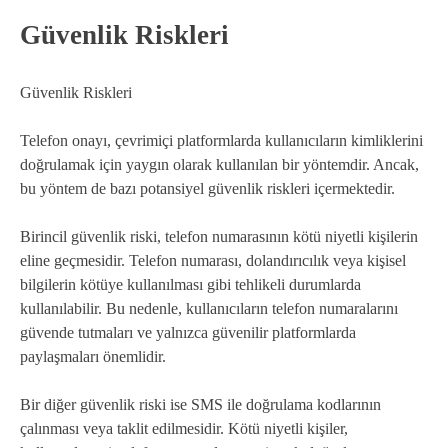
Güvenlik Riskleri
Güvenlik Riskleri
Telefon onayı, çevrimiçi platformlarda kullanıcıların kimliklerini
doğrulamak için yaygın olarak kullanılan bir yöntemdir. Ancak,
bu yöntem de bazı potansiyel güvenlik riskleri içermektedir.
Birincil güvenlik riski, telefon numarasının kötü niyetli kişilerin
eline geçmesidir. Telefon numarası, dolandırıcılık veya kişisel
bilgilerin kötüye kullanılması gibi tehlikeli durumlarda
kullanılabilir. Bu nedenle, kullanıcıların telefon numaralarını
güvende tutmaları ve yalnızca güvenilir platformlarda
paylaşmaları önemlidir.
Bir diğer güvenlik riski ise SMS ile doğrulama kodlarının
çalınması veya taklit edilmesidir. Kötü niyetli kişiler,