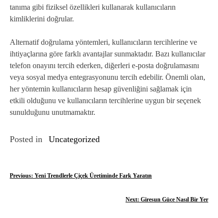
tanıma gibi fiziksel özellikleri kullanarak kullanıcıların
kimliklerini doğrular.
Alternatif doğrulama yöntemleri, kullanıcıların tercihlerine ve
ihtiyaçlarına göre farklı avantajlar sunmaktadır. Bazı kullanıcılar
telefon onayını tercih ederken, diğerleri e-posta doğrulamasını
veya sosyal medya entegrasyonunu tercih edebilir. Önemli olan,
her yöntemin kullanıcıların hesap güvenliğini sağlamak için
etkili olduğunu ve kullanıcıların tercihlerine uygun bir seçenek
sunulduğunu unutmamaktır.
Posted in
Uncategorized
Y
Previous:
Yeni Trendlerle Çiçek Üretiminde Fark Yaratın
a
Next:
Giresun Güce Nasıl Bir Yer
z