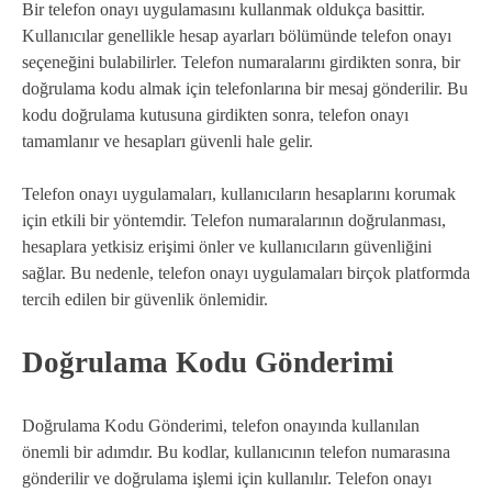
Bir telefon onayı uygulamasını kullanmak oldukça basittir.
Kullanıcılar genellikle hesap ayarları bölümünde telefon onayı
seçeneğini bulabilirler. Telefon numaralarını girdikten sonra, bir
doğrulama kodu almak için telefonlarına bir mesaj gönderilir. Bu
kodu doğrulama kutusuna girdikten sonra, telefon onayı
tamamlanır ve hesapları güvenli hale gelir.
Telefon onayı uygulamaları, kullanıcıların hesaplarını korumak
için etkili bir yöntemdir. Telefon numaralarının doğrulanması,
hesaplara yetkisiz erişimi önler ve kullanıcıların güvenliğini
sağlar. Bu nedenle, telefon onayı uygulamaları birçok platformda
tercih edilen bir güvenlik önlemidir.
Doğrulama Kodu Gönderimi
Doğrulama Kodu Gönderimi, telefon onayında kullanılan
önemli bir adımdır. Bu kodlar, kullanıcının telefon numarasına
gönderilir ve doğrulama işlemi için kullanılır. Telefon onayı