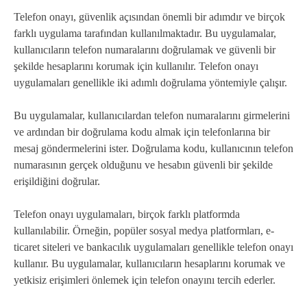
Telefon onayı, güvenlik açısından önemli bir adımdır ve birçok
farklı uygulama tarafından kullanılmaktadır. Bu uygulamalar,
kullanıcıların telefon numaralarını doğrulamak ve güvenli bir
şekilde hesaplarını korumak için kullanılır. Telefon onayı
uygulamaları genellikle iki adımlı doğrulama yöntemiyle çalışır.
Bu uygulamalar, kullanıcılardan telefon numaralarını girmelerini
ve ardından bir doğrulama kodu almak için telefonlarına bir
mesaj göndermelerini ister. Doğrulama kodu, kullanıcının telefon
numarasının gerçek olduğunu ve hesabın güvenli bir şekilde
erişildiğini doğrular.
Telefon onayı uygulamaları, birçok farklı platformda
kullanılabilir. Örneğin, popüler sosyal medya platformları, e-
ticaret siteleri ve bankacılık uygulamaları genellikle telefon onayı
kullanır. Bu uygulamalar, kullanıcıların hesaplarını korumak ve
yetkisiz erişimleri önlemek için telefon onayını tercih ederler.