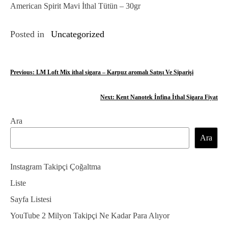
American Spirit Mavi İthal Tütün – 30gr
Posted in
Uncategorized
Y
Previous:
LM Loft Mix ithal sigara – Karpuz aromalı Satışı Ve Siparişi
a
Next:
Kent Nanotek İnfina İthal Sigara Fiyat
z
Ara
ı
Ara
g
e
Instagram Takipçi Çoğaltma
z
Liste
Sayfa Listesi
i
YouTube 2 Milyon Takipçi Ne Kadar Para Alıyor
n