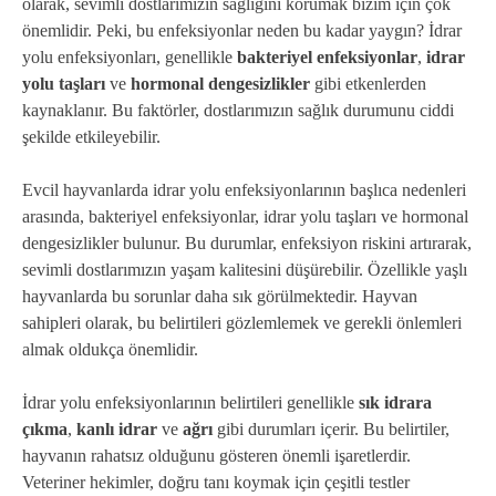
olarak, sevimli dostlarımızın sağlığını korumak bizim için çok
önemlidir. Peki, bu enfeksiyonlar neden bu kadar yaygın? İdrar
yolu enfeksiyonları, genellikle
bakteriyel enfeksiyonlar
,
idrar
yolu taşları
ve
hormonal dengesizlikler
gibi etkenlerden
kaynaklanır. Bu faktörler, dostlarımızın sağlık durumunu ciddi
şekilde etkileyebilir.
Evcil hayvanlarda idrar yolu enfeksiyonlarının başlıca nedenleri
arasında, bakteriyel enfeksiyonlar, idrar yolu taşları ve hormonal
dengesizlikler bulunur. Bu durumlar, enfeksiyon riskini artırarak,
sevimli dostlarımızın yaşam kalitesini düşürebilir. Özellikle yaşlı
hayvanlarda bu sorunlar daha sık görülmektedir. Hayvan
sahipleri olarak, bu belirtileri gözlemlemek ve gerekli önlemleri
almak oldukça önemlidir.
İdrar yolu enfeksiyonlarının belirtileri genellikle
sık idrara
çıkma
,
kanlı idrar
ve
ağrı
gibi durumları içerir. Bu belirtiler,
hayvanın rahatsız olduğunu gösteren önemli işaretlerdir.
Veteriner hekimler, doğru tanı koymak için çeşitli testler