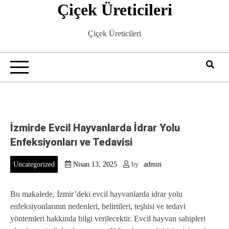
Çiçek Üreticileri
Skip
to
content
Çiçek Üreticileri
İzmirde Evcil Hayvanlarda İdrar Yolu
Enfeksiyonları ve Tedavisi
Uncategorized
Nisan 13, 2025
by
admin
Bu makalede, İzmir’deki evcil hayvanlarda idrar yolu
enfeksiyonlarının nedenleri, belirtileri, teşhisi ve tedavi
yöntemleri hakkında bilgi verilecektir. Evcil hayvan sahipleri