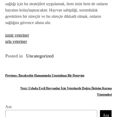
sağlığı için bu stratejileri uygulamak, hem sizin hem de onların
hayatını kolaylaştıracaktır. Hayvan sahipliği, sorumluluk
gerektiren bir süreçtir ve bu süreçte dikkatli olmak, onların
sağlığını güvence altına alır.
izmir veteriner
urla veteriner
Posted in
Uncategorized
Y
Previous:
Başakşehir Hamamında Unutulmaz Bir Deneyim
a
Next:
Urlada Evcil Hayvanlar İçin Veterinerle Doğru İletişim Kurma
z
Yöntemleri
ı
Ara
g
Ara