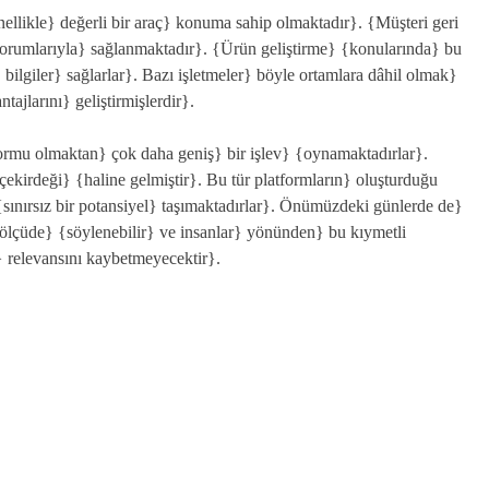
enellikle} değerli bir araç} konuma sahip olmaktadır}. {Müşteri geri
forumlarıyla} sağlanmaktadır}. {Ürün geliştirme} {konularında} bu
bilgiler} sağlarlar}. Bazı işletmeler} böyle ortamlara dâhil olmak}
tajlarını} geliştirmişlerdir}.
formu olmaktan} çok daha geniş} bir işlev} {oynamaktadırlar}.
çekirdeği} {haline gelmiştir}. Bu tür platformların} oluşturduğu
} {sınırsız bir potansiyel} taşımaktadırlar}. Önümüzdeki günlerde de}
ölçüde} {söylenebilir} ve insanlar} yönünden} bu kıymetli
} relevansını kaybetmeyecektir}.