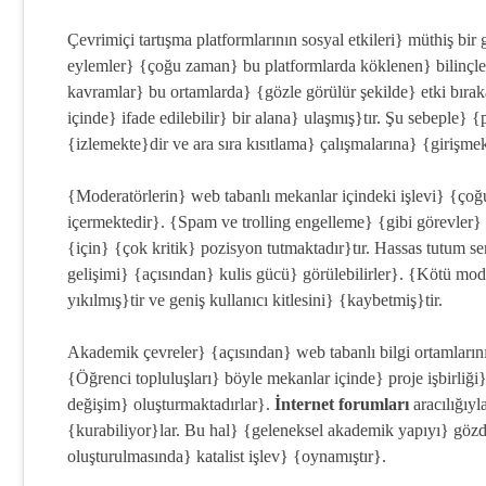
Çevrimiçi tartışma platformlarının sosyal etkileri} müthiş bir 
eylemler} {çoğu zaman} bu platformlarda köklenen} bilinçlend
kavramlar} bu ortamlarda} {gözle görülür şekilde} etki bırak
içinde} ifade edilebilir} bir alana} ulaşmış}tır. Şu sebeple}
{izlemekte}dir ve ara sıra kısıtlama} çalışmalarına} {girişmek
{Moderatörlerin} web tabanlı mekanlar içindeki işlevi} {çoğ
içermektedir}. {Spam ve trolling engelleme} {gibi görevler} 
{için} {çok kritik} pozisyon tutmaktadır}tır. Hassas tutum ser
gelişimi} {açısından} kulis gücü} görülebilirler}. {Kötü mo
yıkılmış}tir ve geniş kullanıcı kitlesini} {kaybetmiş}tir.
Akademik çevreler} {açısından} web tabanlı bilgi ortamları
{Öğrenci topluluşları} böyle mekanlar içinde} proje işbirliğ
değişim} oluşturmaktadırlar}.
İnternet forumları
aracılığıyl
{kurabiliyor}lar. Bu hal} {geleneksel akademik yapıyı} göz
oluşturulmasında} katalist işlev} {oynamıştır}.