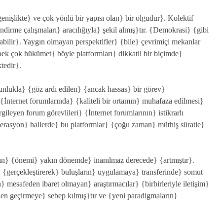
genişlikte} ve çok yönlü bir yapısı olan} bir olgudur}. Kolektif
irme çalışmaları} aracılığıyla} şekil almış}tır. {Demokrasi} {gibi
abilir}. Yaygın olmayan perspektifler} {bile} çevrimiçi mekanlar
 {pek çok hükümet} böyle platformları} dikkatli bir biçimde}
tedir}.
unlukla} {göz ardı edilen} {ancak hassas} bir görev}
{İnternet forumlarında} {kaliteli bir ortamın} muhafaza edilmesi}
gileyen forum görevlileri} {İnternet forumlarının} istikrarlı
derasyon} hallerde} bu platformlar} {çoğu zaman} müthiş süratle}
nın} {önemi} yakın dönemde} inanılmaz derecede} {artmıştır}.
i} {gerçekleştirerek} buluşların} uygulamaya} transferinde} somut
a} mesafeden ibaret olmayan} araştırmacılar} {birbirleriyle iletişim}
den geçirmeye} sebep kılmış}tır ve {yeni paradigmaların}