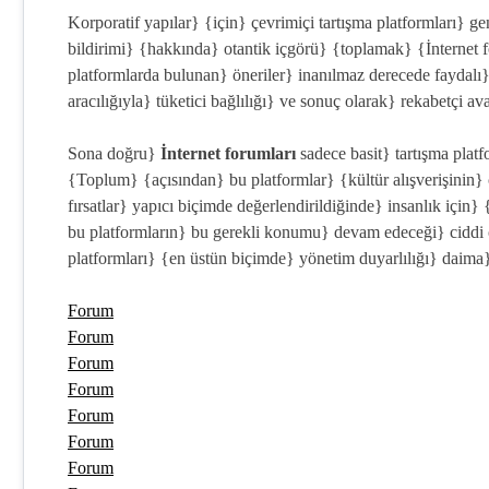
Korporatif yapılar} {için} çevrimiçi tartışma platformları} g
bildirimi} {hakkında} otantik içgörü} {toplamak} {İnternet 
platformlarda bulunan} öneriler} inanılmaz derecede faydalı} 
aracılığıyla} tüketici bağlılığı} ve sonuç olarak} rekabetçi avan
Sona doğru}
İnternet forumları
sadece basit} tartışma plat
{Toplum} {açısından} bu platformlar} {kültür alışverişinin} 
fırsatlar} yapıcı biçimde değerlendirildiğinde} insanlık için
bu platformların} bu gerekli konumu} devam edeceği} ciddi 
platformları} {en üstün biçimde} yönetim duyarlılığı} daima
Forum
Forum
Forum
Forum
Forum
Forum
Forum