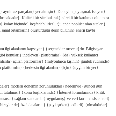
} ayrılmaz parçaları} yer almıştır}. Deneyim paylaşmak isteyen}
maktadır}. Kaliteli bir site bularak} sürekli bir katılımcı olunması
ı} kolay biçimde} keşfedebilirler}. Şu anda popüler olan siteleri}
sanal ortamların} oluşturduğu derin bilginin} enerji kaybı
m ilgi alanlarını kapsayan} {seçenekler mevcut}dır. Bilgisayar
gibi konuları} inceleyen} platformlar} {da} yüksek kullanıcı
lanlarda} açılan platformlar} {milyonlarca kişinin} günlük rutininde}
 platformlar} {herkesin ilgi alanları} {için} {uygun bir yer}
ddeler} modern dönemin zorunlulukları} nedeniyle} güncel gün
zli tutulması} {konu başlıklarında} {İnternet forumlarında} kritik
 hususta} sağlam standartlar} uygulamış} ve veri koruma sistemleri}
ireyler de} özel datalarını} {paylaşırken} tedbirli} {olmalıdırlar}