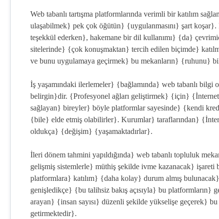
Web tabanlı tartışma platformlarında verimli bir katılım sağlam
ulaşabilmek} pek çok öğütün} {uygulanmasını} şart koşar}. B
teşekkül ederken}, hakemane bir dil kullanımı} {da} çevrim
sitelerinde} {çok konuşmaktan} tercih edilen biçimde} katıl
ve bunu uygulamaya geçirmek} bu mekanların} {ruhunu} bile
İş yaşamındaki ilerlemeler} {bağlamında} web tabanlı bilgi
belirgin}dir. {Profesyonel ağları geliştirmek} {için} {İnterne
sağlayan} bireyler} böyle platformlar sayesinde} {kendi kredi
{bile} elde etmiş olabilirler}. Kurumlar} taraflarından} {İnt
oldukça} {değişim} {yaşamaktadırlar}.
İleri dönem tahmini yapıldığında} web tabanlı topluluk mekanl
gelişmiş sistemlerle} müthiş şekilde ivme kazanacak} işareti b
platformlara} katılım} {daha kolay} durum almış bulunacak} d
genişledikçe} {bu talihsiz bakış açısıyla} bu platformların} g
arayan} {insan sayısı} düzenli şekilde yükselişe geçerek} bu m
getirmektedir}.