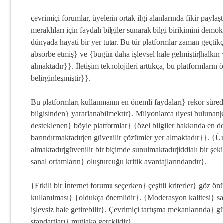
çevrimiçi forumlar, üyelerin ortak ilgi alanlarında fikir paylaş
meraklıları için faydalı bilgiler sunarak|bilgi birikimini demo
dünyada hayati bir yer tutar. Bu tür platformlar zaman geçtik
absorbe etmiş} ve {bugün daha işlevsel hale gelmiştir|halkın 
almaktadır}}. İletişim teknolojileri arttıkça, bu platformların
belirginleşmiştir}}.
Bu platformları kullanmanın en önemli faydaları} rekor süred
bilgisinden} yararlanabilmektir}. Milyonlarca üyesi bulunan|Ge
desteklenen} böyle platformlar} {özel bilgiler hakkında en d
barındırmaktadır|en güvenilir çözümler yer almaktadır}}. {Ü
almaktadır|güvenilir bir biçimde sunulmaktadır|iddialı bir şek
sanal ortamların} oluşturduğu kritik avantajlarındandır}.
{Etkili bir İnternet forumu seçerken} çeşitli kriterler} göz ön
kullanılması} {oldukça önemlidir}. {Moderasyon kalitesi} 
işlevsiz hale getirebilir}. Çevrimiçi tartışma mekanlarında}
standartları} mutlaka gereklidir}.