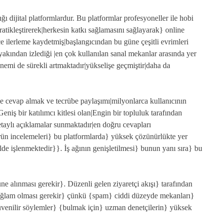
tığı dijital platformlardur. Bu platformlar profesyoneller ile hobi
kratikleştirerek|herkesin katkı sağlamasını sağlayarak} online
çe ilerleme kaydetmiş|başlangıcından bu güne çeşitli evrimleri
yakından izlediği |en çok kullanılan sanal mekanlar arasında yer
 önemi de sürekli artmaktadır|yükselişe geçmiştir|daha da
e cevap almak ve tecrübe paylaşımı|milyonlarca kullanıcının
niş bir katılımcı kitlesi olan|Engin bir topluluk tarafından
etaylı açıklamalar sunmaktadır|en doğru cevapları
rün incelemeleri} bu platformlarda} yüksek çözünürlükte yer
ilde işlenmektedir}}. İş ağının genişletilmesi} bunun yanı sıra} bu
üne alınması gerekir}. Düzenli gelen ziyaretçi akışı} tarafından
sağlam olması gerekir} çünkü {spam} ciddi düzeyde mekanları}
 güvenilir söylemler} {bulmak için} uzman denetçilerin} yüksek