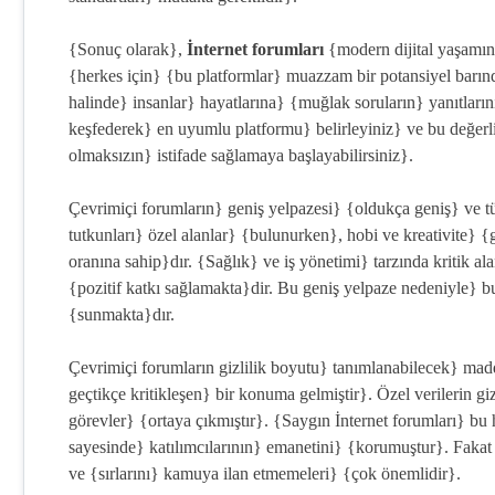
{Sonuç olarak},
İnternet forumları
{modern dijital yaşamın
{herkes için} {bu platformlar} muazzam bir potansiyel barındır
halinde} insanlar} hayatlarına} {muğlak soruların} yanıtların
keşfederek} en uyumlu platformu} belirleyiniz} ve bu değerli 
olmaksızın} istifade sağlamaya başlayabilirsiniz}.
Çevrimiçi forumların} geniş yelpazesi} {oldukça geniş} ve tü
tutkunları} özel alanlar} {bulunurken}, hobi ve kreativite} {
oranına sahip}dır. {Sağlık} ve iş yönetimi} tarzında kritik a
{pozitif katkı sağlamakta}dir. Bu geniş yelpaze nedeniyle} bu
{sunmakta}dır.
Çevrimiçi forumların gizlilik boyutu} tanımlanabilecek} ma
geçtikçe kritikleşen} bir konuma gelmiştir}. Özel verilerin gi
görevler} {ortaya çıkmıştır}. {Saygın İnternet forumları} bu
sayesinde} katılımcılarının} emanetini} {korumuştur}. Fakat b
ve {sırlarını} kamuya ilan etmemeleri} {çok önemlidir}.