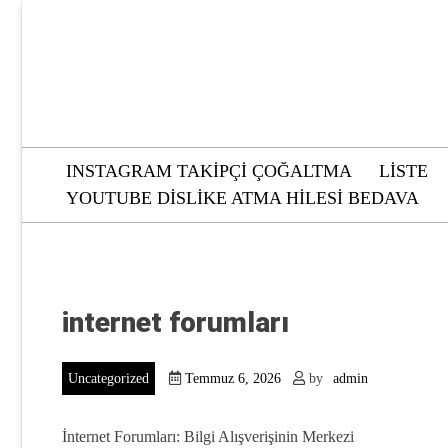
Skip
to
content
INSTAGRAM TAKIPÇI ÇOĞALTMA
LISTE
YOUTUBE DISLIKE ATMA HILESI BEDAVA
internet forumları
Uncategorized
Temmuz 6, 2026
by
admin
İnternet Forumları: Bilgi Alışverişinin Merkezi