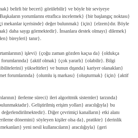
ak} belirli bir beceri} görülebilir} ve böyle bir seviyeye
aşkaların yorumlarını etraflıca incelemek} {bir başlangıç noktası}
içi mekanlar içerisinde} değer bulunmak} {için} {elzem}dır. Böyle
mak} daha saygı görmektedir}. İnsanlara destek olmayı} dilemek}
n} bireyleri} tanır}.
 ortamlarının} işlevi} {çoğu zaman gözden kaçsa da} {oldukça
t forumlarında} {aktif olmak} {çok yararlı} {olabilir}. Bilgi
bilitelerini} yükseltirler} ve bunun dışında} kariyer olanakları}
ernet forumlarında} {olumlu iş markası} {oluşturmak} {için} {aktif
arının} ilerleme süreci} ileri algoritmik sistemler} tarzında}
ulunmaktadır}. Geliştirilmiş erişim yolları} aracılığıyla} bu
eğerlendirilmektedir}. Diğer çevrimiçi kanalların} etki alanı
erileme dönemini} söyleyen kişiler olsa da}, pratikte} {derinlik
ekanları} yeni nesil kullanıcıların} aracılığıyla} {geri