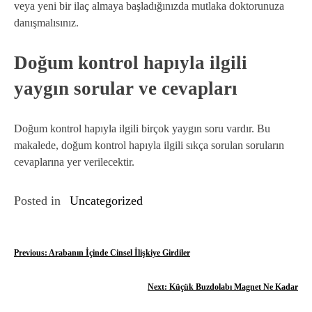
veya yeni bir ilaç almaya başladığınızda mutlaka doktorunuza
danışmalısınız.
Doğum kontrol hapıyla ilgili
yaygın sorular ve cevapları
Doğum kontrol hapıyla ilgili birçok yaygın soru vardır. Bu
makalede, doğum kontrol hapıyla ilgili sıkça sorulan soruların
cevaplarına yer verilecektir.
Posted in
Uncategorized
Y
Previous:
Arabanın İçinde Cinsel İlişkiye Girdiler
a
Next:
Küçük Buzdolabı Magnet Ne Kadar
z