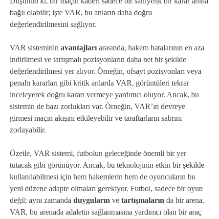
Düşünün ki, bir maçın kaderi sadece bir saniyelik bir karar anına
bağlı olabilir; işte VAR, bu anların daha doğru
değerlendirilmesini sağlıyor.
VAR sisteminin
avantajları
arasında, hakem hatalarının en aza
indirilmesi ve tartışmalı pozisyonların daha net bir şekilde
değerlendirilmesi yer alıyor. Örneğin, ofsayt pozisyonları veya
penaltı kararları gibi kritik anlarda VAR, görüntüleri tekrar
inceleyerek doğru kararı vermeye yardımcı oluyor. Ancak, bu
sistemin de bazı zorlukları var. Örneğin, VAR’ın devreye
girmesi maçın akışını etkileyebilir ve taraftarların sabrını
zorlayabilir.
Özetle, VAR sistemi, futbolun geleceğinde önemli bir yer
tutacak gibi görünüyor. Ancak, bu teknolojinin etkin bir şekilde
kullanılabilmesi için hem hakemlerin hem de oyuncuların bu
yeni düzene adapte olmaları gerekiyor. Futbol, sadece bir oyun
değil; aynı zamanda
duyguların
ve
tartışmaların
da bir arena.
VAR, bu arenada adaletin sağlanmasına yardımcı olan bir araç