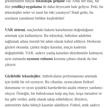
şekillendiren birçok
teknolojik gelişme
var. Artık her maç, bir
dizi
yenilikçi uygulama
ile daha heyecanlı hale geliyor. Peki, bu
teknolojiler neler ve nasıl bir etki yaratıyor? Hadi gelin, bu
soruların yanıtlarını birlikte keşfedelim!
VAR sistemi
, maçlardaki hakem kararlarının doğruluğunu
artırmak için kullanılıyor. Bu teknoloji, futbolun adaletini
sağlamak adına önemli bir adım olarak kabul ediliyor. Herkesin
gözleri ekranda; çünkü doğru kararlar, maçın kaderini
değiştirebilir. VAR, sadece yanlış kararları düzeltmekle kalmıyor,
aynı zamanda
oyunun ruhunu
koruma çabası olarak da öne
çıkıyor.
Giyilebilir teknolojiler
, futbolcuların performansını artırmak
için kritik bir rol oynuyor. Bu cihazlar, oyuncuların fiziksel
durumunu ve oyun içindeki hareketlerini analiz etmeye yardımcı
oluyor. Örneğin, bir futbolcunun kalp atış hızı, koşu mesafesi ve
hız gibi veriler, anlık olarak takip edilebiliyor. Böylece,
antrenörler daha bilinçli kararlar alabiliyor. Futbol, artık sadece