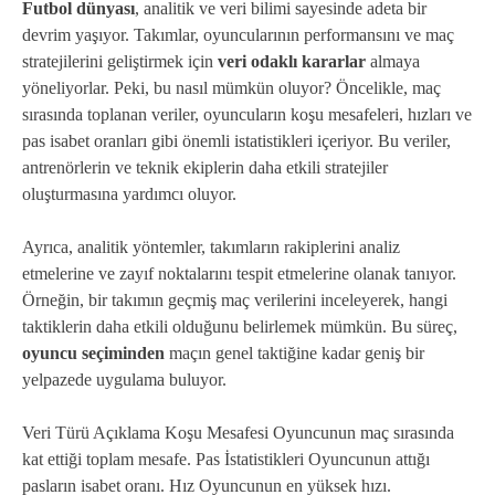
Futbol dünyası
, analitik ve veri bilimi sayesinde adeta bir
devrim yaşıyor. Takımlar, oyuncularının performansını ve maç
stratejilerini geliştirmek için
veri odaklı kararlar
almaya
yöneliyorlar. Peki, bu nasıl mümkün oluyor? Öncelikle, maç
sırasında toplanan veriler, oyuncuların koşu mesafeleri, hızları ve
pas isabet oranları gibi önemli istatistikleri içeriyor. Bu veriler,
antrenörlerin ve teknik ekiplerin daha etkili stratejiler
oluşturmasına yardımcı oluyor.
Ayrıca, analitik yöntemler, takımların rakiplerini analiz
etmelerine ve zayıf noktalarını tespit etmelerine olanak tanıyor.
Örneğin, bir takımın geçmiş maç verilerini inceleyerek, hangi
taktiklerin daha etkili olduğunu belirlemek mümkün. Bu süreç,
oyuncu seçiminden
maçın genel taktiğine kadar geniş bir
yelpazede uygulama buluyor.
Veri Türü Açıklama Koşu Mesafesi Oyuncunun maç sırasında
kat ettiği toplam mesafe. Pas İstatistikleri Oyuncunun attığı
pasların isabet oranı. Hız Oyuncunun en yüksek hızı.