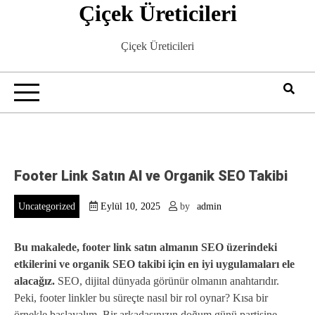
Çiçek Üreticileri
Skip
to
content
Çiçek Üreticileri
Footer Link Satın Al ve Organik SEO Takibi
Uncategorized
Eylül 10, 2025
by
admin
Bu makalede, footer link satın almanın SEO üzerindeki
etkilerini ve organik SEO takibi için en iyi uygulamaları ele
alacağız.
SEO, dijital dünyada görünür olmanın anahtarıdır.
Peki, footer linkler bu süreçte nasıl bir rol oynar? Kısa bir
örnekle başlayalım. Bir arkadaşınızın doğum günü partisine