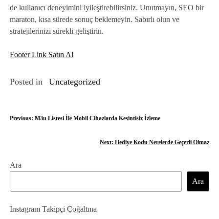
de kullanıcı deneyimini iyileştirebilirsiniz. Unutmayın, SEO bir
maraton, kısa sürede sonuç beklemeyin. Sabırlı olun ve
stratejilerinizi sürekli geliştirin.
Footer Link Satın Al
Posted in
Uncategorized
Y
Previous:
M3u Listesi İle Mobil Cihazlarda Kesintisiz İzleme
a
Next:
Hediye Kodu Nerelerde Geçerli Olmaz
z
Ara
ı
Ara
g
e
Instagram Takipçi Çoğaltma