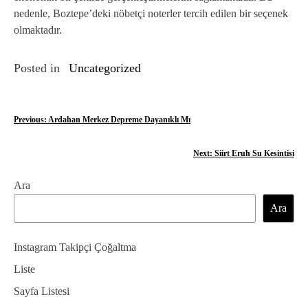
nedenle, Boztepe’deki nöbetçi noterler tercih edilen bir seçenek
olmaktadır.
Posted in
Uncategorized
Y
Previous:
Ardahan Merkez Depreme Dayanıklı Mı
a
Next:
Siirt Eruh Su Kesintisi
z
Ara
ı
Ara
g
e
Instagram Takipçi Çoğaltma
z
Liste
Sayfa Listesi
i