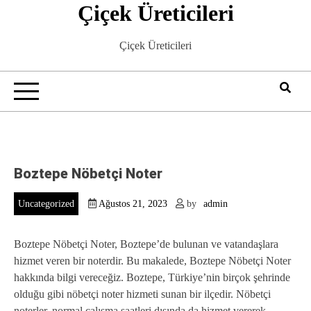
Çiçek Üreticileri
Skip
to
content
Çiçek Üreticileri
Boztepe Nöbetçi Noter
Uncategorized
Ağustos 21, 2023
by
admin
Boztepe Nöbetçi Noter, Boztepe’de bulunan ve vatandaşlara
hizmet veren bir noterdir. Bu makalede, Boztepe Nöbetçi Noter
hakkında bilgi vereceğiz. Boztepe, Türkiye’nin birçok şehrinde
olduğu gibi nöbetçi noter hizmeti sunan bir ilçedir. Nöbetçi
noterler, normal çalışma saatleri dışında da hizmet vererek