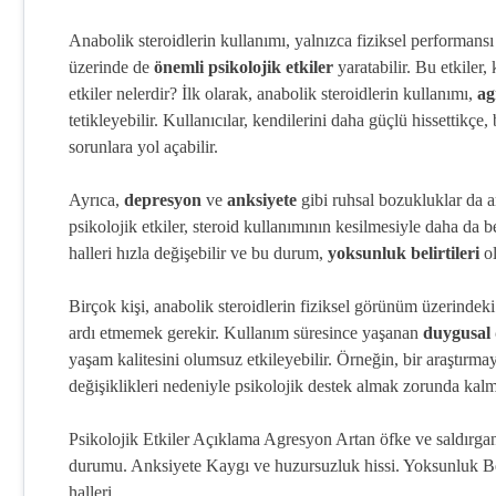
Anabolik steroidlerin kullanımı, yalnızca fiziksel performansı
üzerinde de
önemli psikolojik etkiler
yaratabilir. Bu etkiler,
etkiler nelerdir? İlk olarak, anabolik steroidlerin kullanımı,
ag
tetikleyebilir. Kullanıcılar, kendilerini daha güçlü hissettikçe
sorunlara yol açabilir.
Ayrıca,
depresyon
ve
anksiyete
gibi ruhsal bozukluklar da a
psikolojik etkiler, steroid kullanımının kesilmesiyle daha da be
halleri hızla değişebilir ve bu durum,
yoksunluk belirtileri
ol
Birçok kişi, anabolik steroidlerin fiziksel görünüm üzerindeki
ardı etmemek gerekir. Kullanım süresince yaşanan
duygusal
yaşam kalitesini olumsuz etkileyebilir. Örneğin, bir araştırma
değişiklikleri nedeniyle psikolojik destek almak zorunda kalmı
Psikolojik Etkiler Açıklama Agresyon Artan öfke ve saldırgan
durumu. Anksiyete Kaygı ve huzursuzluk hissi. Yoksunluk Beli
halleri.