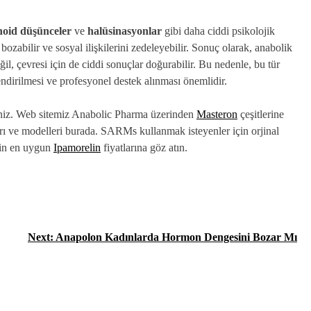
oid düşünceler
ve
halüsinasyonlar
gibi daha ciddi psikolojik
 bozabilir ve sosyal ilişkilerini zedeleyebilir. Sonuç olarak, anabolik
eğil, çevresi için de ciddi sonuçlar doğurabilir. Bu nedenle, bu tür
endirilmesi ve profesyonel destek alınması önemlidir.
siniz. Web sitemiz Anabolic Pharma üzerinden
Masteron
çeşitlerine
arı ve modelleri burada. SARMs kullanmak isteyenler için orjinal
için en uygun
Ipamorelin
fiyatlarına göz atın.
Next:
Anapolon Kadınlarda Hormon Dengesini Bozar Mı