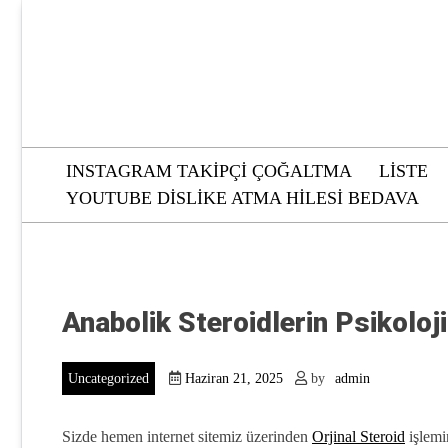
Skip
to
content
INSTAGRAM TAKIPÇI ÇOĞALTMA
LISTE
YOUTUBE DISLIKE ATMA HILESI BEDAVA
Anabolik Steroidlerin Psikoloji
Uncategorized
Haziran 21, 2025
by
admin
Sizde hemen internet sitemiz üzerinden
Orjinal Steroid
işlemin