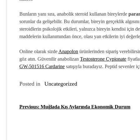
Bunların yanı sıra, anabolik steroid kullanan bireylerde
paran
sorunlar da gelişebilir. Bu durumlar, bireyin gerçeklik algısını
steroidlerin psikolojik etkileri, yalnızca bireyin kendisi için d
maddelerin kullanımından önce, olası yan etkilerin iyi değerl
Online olarak sizde
Anapolon
ürünlerinden sipariş verebilir
göz atın. Güvenilir anabolizan
Testosterone Cypionate
fiyatl
GW-501516 Cardarine
satışıyla buradayız. Peptid sevenler 
Posted in
Uncategorized
Previous:
Muğlada Kış Aylarında Ekonomik Durum
Y
a
z