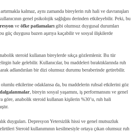
 artırmakla kalmaz, aynı zamanda bireylerin ruh hali ve davranışları
 kullanıcının genel psikolojik sağlığını derinden etkileyebilir. Peki, bu
resyon
ve
öfke patlamaları
gibi olumsuz duygusal durumları
, bu güç duygusu bazen aşırıya kaçabilir ve sosyal ilişkilerde
nabolik steroid kullanan bireylerde sıkça gözlemlenir. Bu tür
lirgin hale gelebilir. Kullanıcılar, bu maddeleri bıraktıklarında ruh
arak adlandırılan bir dizi olumsuz durumu beraberinde getirebilir.
 olumlu etkilerine odaklansa da, bu maddelerin ruhsal etkilerini göz
 dalgalanmalar
, bireyin sosyal yaşamını, iş performansını ve genel
ya göre, anabolik steroid kullanan kişilerin %30’u, ruh hali
ştır.
lık duyguları. Depresyon Yetersizlik hissi ve genel mutsuzluk
rtileri Steroid kullanımının kesilmesiyle ortaya çıkan olumsuz ruh