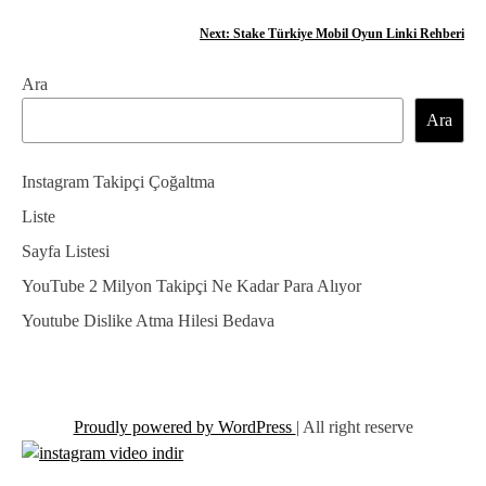
a
Next:
Stake Türkiye Mobil Oyun Linki Rehberi
z
Ara
ı
Ara
g
e
Instagram Takipçi Çoğaltma
z
Liste
Sayfa Listesi
i
YouTube 2 Milyon Takipçi Ne Kadar Para Alıyor
n
Youtube Dislike Atma Hilesi Bedava
m
e
s
Proudly powered by WordPress
|
All right reserve
i