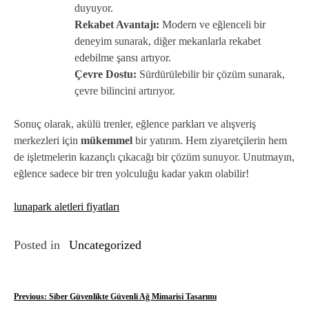
duyuyor.
Rekabet Avantajı:
Modern ve eğlenceli bir
deneyim sunarak, diğer mekanlarla rekabet
edebilme şansı artıyor.
Çevre Dostu:
Sürdürülebilir bir çözüm sunarak,
çevre bilincini artırıyor.
Sonuç olarak, akülü trenler, eğlence parkları ve alışveriş
merkezleri için
mükemmel
bir yatırım. Hem ziyaretçilerin hem
de işletmelerin kazançlı çıkacağı bir çözüm sunuyor. Unutmayın,
eğlence sadece bir tren yolculuğu kadar yakın olabilir!
lunapark aletleri fiyatları
Posted in
Uncategorized
Y
Previous:
Siber Güvenlikte Güvenli Ağ Mimarisi Tasarımı